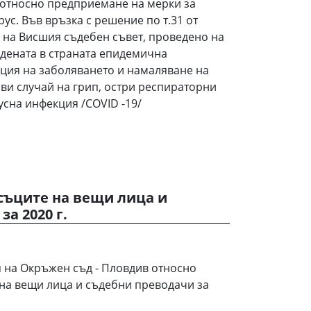
. относно предприемане на мерки за
ус. Във връзка с решение по т.31 от
 на Висшия съдебен съвет, проведено на
адената в страната епидемична
нция на заболяването и намаляване на
ови случай на грип, остри респираторни
сна инфекция /COVID -19/
съците на вещи лица и
а 2020 г.
 на Окръжен съд - Пловдив относно
на вещи лица и съдебни преводачи за