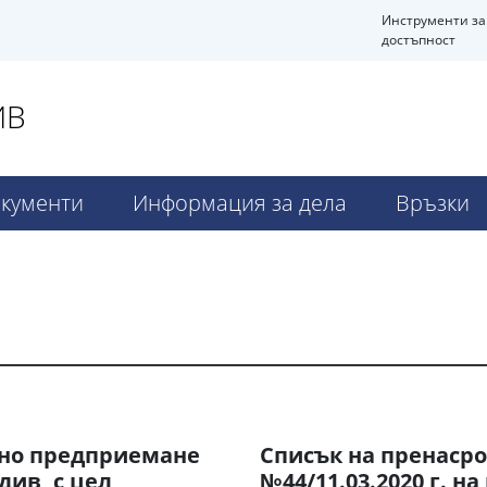
Инструменти за
достъпност
ИВ
кументи
Информация за дела
Връзки
осно предприемане
Списък на пренасро
див, с цел
№44/11.03.2020 г. н