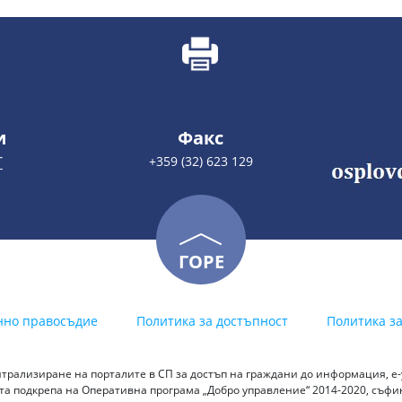
и
Факс
Т
+359 (32) 623 129
ГОРЕ
нно правосъдие
Политика за достъпност
Политика з
трализиране на порталите в СП за достъп на граждани до информация, е-у
а подкрепа на Оперативна програма „Добро управление“ 2014-2020, съф