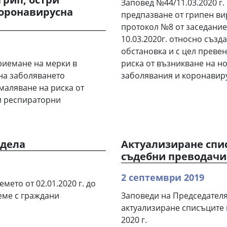
Заповед №44/11.03.2020 г
коронавирусна
предпазване от грипен вир
протокол №8 от заседание
10.03.2020г. относно създ
обстановка и с цел преве
риемане на мерки в
риска от възникване на н
 на заболяването
заболявания и коронавиру
маляване на риска от
ри респираторни
 дела
Актуализиране спи
съдебни преводачи з
2 септември 2019
мето от 02.01.2020 г. до
реме с граждани
Заповеди на Председателя
актуализиране списъците 
2020 г.