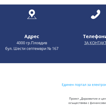
Адрес
Телефон
4000 гр.Пловдив
ЗА КОНТАК
бул. Шести септември № 167
Единен портал за електро
Проект „Доразвитие и цен
осъществява с финансоват