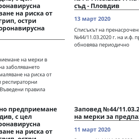
ронавирусна
съд - Пловдив
ване на риска от
13 март 2020
грип, остри
коронавирусна
Списъкът на пренасрочени
№44/11.03.2020 г. на и.ф.
обновява периодично
риемане на мерки в
 на заболяването
маляване на риска от
ри респираторни
 Въведени правила
осно предприемане
Заповед №44/11.03.
див, с цел
на мерки за предпа
ронавирусна
11 март 2020
ване на риска от
грип, остри