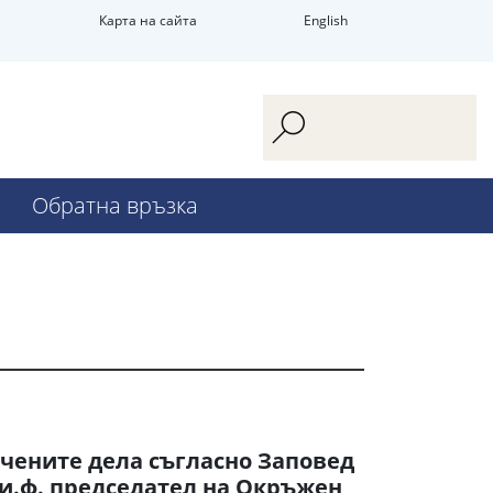
Карта на сайта
English
Обратна връзка
чените дела съгласно Заповед
а и.ф. председател на Окръжен