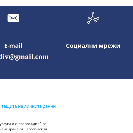
E-mail
Социални мрежи
а защита на личните данни
слуги и е-правосъдие“, се
инансирана от Европейския