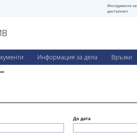
Инструменти за
достъпност
ИВ
кументи
Информация за дела
Връзки
ове
До дата