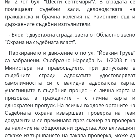
№ 2 /от бул. “Шести септември”/. В сградата се
помещават съдебни зали, деловодствата на
гражданска и брачна колегия на Районния съд и
държавните съдебни изпълнители.
- Блок Г: двуетажна сграда, заета от Областно звено
“Охрана на съдебната власт”.
Паркирането и движението по ул. “Йоаким Груев”
са забранени. Съобразно Наредба № 1/2003 г на
Министъра на правосъдието, при допускане в
съдебните сгради адвокатите удостоверяват
самоличността си с валидна адвокатска карта,
участниците в съдебния процес – с лична карта и
призовка, а гражданите – с лична карта и
еднократен пропуск. На всички входове органите на
Съдебната охрана извършват проверка на тези
документи и се преминава през скенер за проверка
за наличие на общоопасни средства. Ако влизащият
откаже извършването на такава проверка, може да