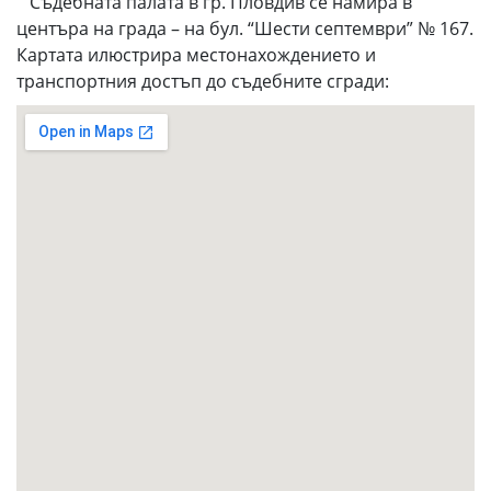
Съдебната палата в гр. Пловдив се намира в
центъра на града – на бул. “Шести септември” № 167.
Картата илюстрира местонахождението и
транспортния достъп до съдебните сгради: