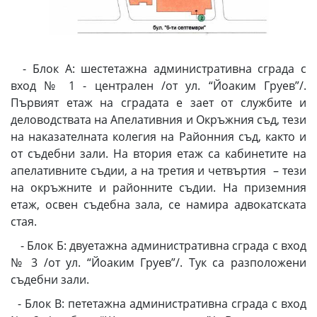
- Блок А: шестетажна административна сграда с
вход № 1 - централен /от ул. “Йоаким Груев”/.
Първият етаж на сградата е зает от службите и
деловодствата на Апелативния и Окръжния съд, тези
на наказателната колегия на Районния съд, както и
от съдебни зали. На втория етаж са кабинетите на
апелативните съдии, а на третия и четвъртия – тези
на окръжните и районните съдии. На приземния
етаж, освен съдебна зала, се намира адвокатската
стая.
- Блок Б: двуетажна административна сграда с вход
№ 3 /от ул. “Йоаким Груев”/. Тук са разположени
съдебни зали.
- Блок В: пететажна административна сграда с вход