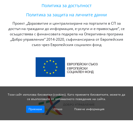
Политика за достъпност
Политика за защита на личните данни
Проект „Доразвитие и централизиране на порталите в СП за
достъп на граждани до информация, е-услуги и е-правосъдие“, се
осъществява с финансовата подкрепа на Оперативна програма
„Добро управление“ 2014-2020, съфинансирана от Европейския
съюз чрез Европейския социален фонд
Този сайт използва бисквитки (cookies). Като приемете бисквитките, можете да
се възползвате от оптималното поведение на сайта.
Приемам
Отказ
Повече информация
© 2026 Висш Съдебен Съвет - Република България