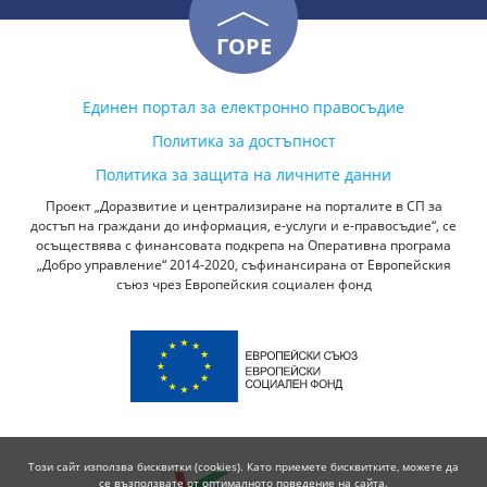
ГОРЕ
Единен портал за електронно правосъдие
Политика за достъпност
Политика за защита на личните данни
Проект „Доразвитие и централизиране на порталите в СП за
достъп на граждани до информация, е-услуги и е-правосъдие“, се
осъществява с финансовата подкрепа на Оперативна програма
„Добро управление“ 2014-2020, съфинансирана от Европейския
съюз чрез Европейския социален фонд
Този сайт използва бисквитки (cookies). Като приемете бисквитките, можете да
се възползвате от оптималното поведение на сайта.