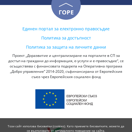
ГОРЕ
Единен портал за електронно правосъдие
Политика за достъпност
Политика за защита на личните данни
Проект „Доразвитие и централизиране на порталите в СП за
достъп на граждани до информация, е-услуги и е-правосъдие“, се
осъществява с финансовата подкрепа на Оперативна програма
„Добро управление“ 2014-2020, съфинансирана от Европейския
съюз чрез Европейския социален фонд
Този сайт използва бисквитки (cookies). Като приемете бисквитките, можете да
се възползвате от оптималното поведение на сайта.