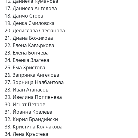
16. Даниела Куманова
17. Даниела Ангелова
18. Данчо Стоев
19. Денка Смиловска
20. Десислава Стефанова
21. Диана Божикова
22. Елена Кавъркова
23. Елена Бончева
24. Еленка Златева
25. Ема Христова
26. 3апрянка Ангелова
27. Зорница Налбантова
28. Иван Атанасов
29. Ивелина Поппенева
30. Игнат Петров
31. Йоанна Кралева
32. Кирил Брандийски
33. Кристина Колчакова
34. Лена Кръстева