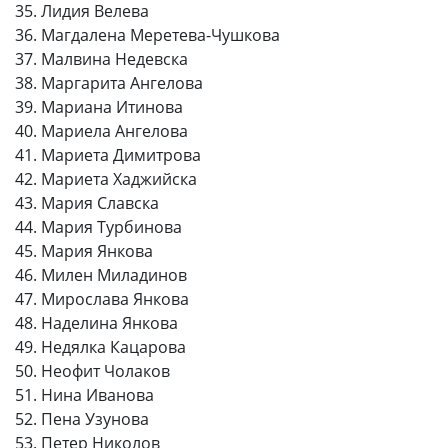
35. Лидия Велева
36. Магдалена Меретева-Чушкова
37. Малвина Недевска
38. Маргарита Ангелова
39. Мариана Итинова
40. Мариела Ангелова
41. Мариета Димитрова
42. Мариета Хаджийска
43. Мария Славска
44. Мария Турбинова
45. Мария Янкова
46. Милен Миладинов
47. Мирослава Янкова
48. Наделина Янкова
49. Недялка Кацарова
50. Неофит Чолаков
51. Нина Иванова
52. Пена Узунова
53. Петер Николов