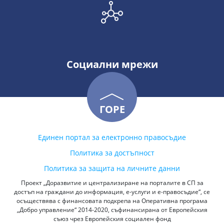
Социални мрежи
ГОРЕ
Единен портал за електронно правосъдие
Политика за достъпност
Политика за защита на личните данни
Проект „Доразвитие и централизиране на порталите в СП за
достъп на граждани до информация, е-услуги и е-правосъдие“, се
осъществява с финансовата подкрепа на Оперативна програма
„Добро управление“ 2014-2020, съфинансирана от Европейския
съюз чрез Европейския социален фонд