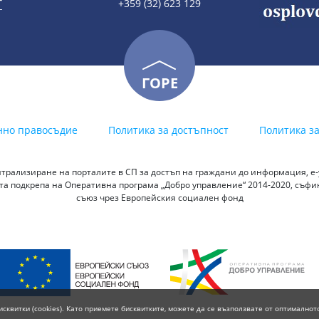
Т
+359 (32) 623 129
ГОРЕ
нно правосъдие
Политика за достъпност
Политика з
трализиране на порталите в СП за достъп на граждани до информация, е-у
а подкрепа на Оперативна програма „Добро управление“ 2014-2020, съф
съюз чрез Европейския социален фонд
исквитки (cookies). Като приемете бисквитките, можете да се възползвате от оптималнот