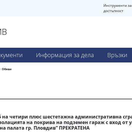
Инструменти за
достъпност
ИВ
кументи
Информация за дела
Връзки
Обяви
6 на четири плюс шестетажна административна сград
лацията на покрива на подземен гараж с вход от ул
бна палата гр. Пловдив” ПРЕКРАТЕНА