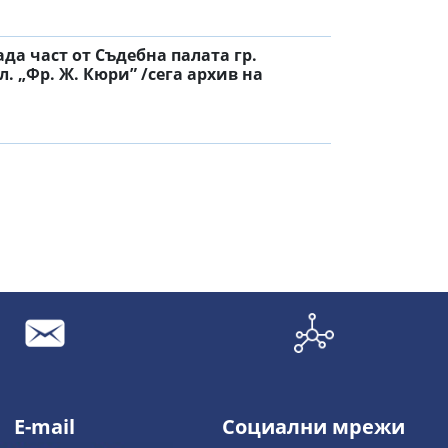
а част от Съдебна палата гр.
. „Фр. Ж. Кюри” /сега архив на
E-mail
Социални мрежи