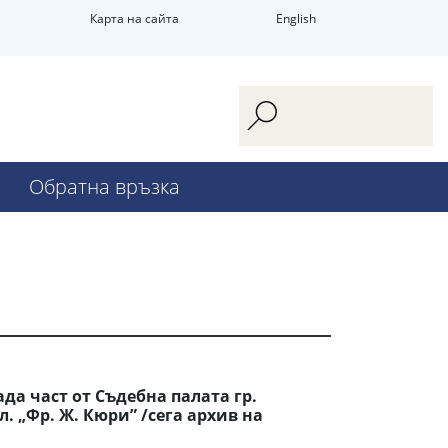
Карта на сайта
English
Обратна връзка
а част от Съдебна палата гр.
. „Фр. Ж. Кюри” /сега архив на