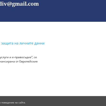
а защита на личните данни
слуги и е-правосъдие“, се
инансирана от Европейския
о поведение на сайта.