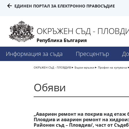
ЕДИНЕН ПОРТАЛ ЗА ЕЛЕКТРОННО ПРАВОСЪДИЕ
ОКРЪЖЕН СЪД - ПЛОВД
Република България
Информация за съда
Пресцентър
До
ОКРЪЖЕН СЪД - ПЛОВДИВ
Бързи връзки
Профил на купувача
Обяви
„Авариен ремонт на покрив над етаж 
Пловдив и авариен ремонт на хидроизо
Районен съд – Пловдив/, част от Съде