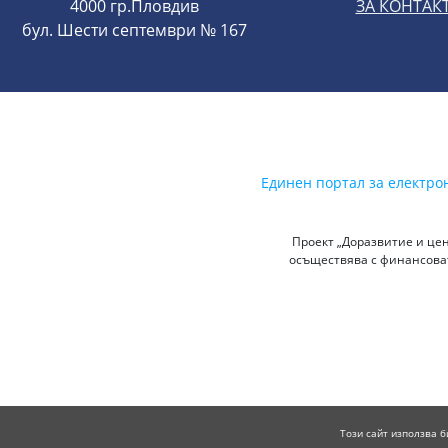
4000 гр.Пловдив
ЗА КОНТАК
бул. Шести септември № 167
Единен портал за електро
Проект „Доразвитие и цен
осъществява с финансоват
Този сайт използва б