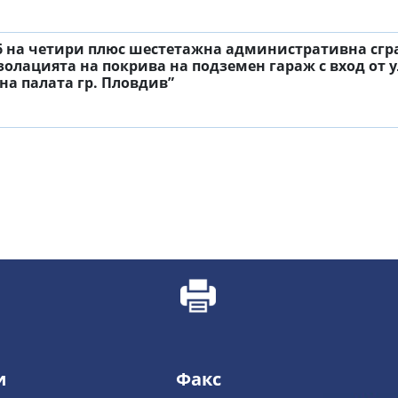
6 на четири плюс шестетажна административна сград
лацията на покрива на подземен гараж с вход от ул
на палата гр. Пловдив”
и
Факс