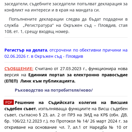
заседатели, съдебните заседатели попълват декларация за
конфликт на интереси и в края на мандата си.
Попълнените декларации следва да бъдат подадени в
служба „Регистратура“ на Окръжен съд – Пловдив, стая
108, ет. 1, срещу входящ номер.
Регистър на делата
, отсрочени по обективни причини на
02.06.2026 г. в Окръжен съд - Пловдив
СЪОБЩЕНИЕ:
Считано от 27.03.2023 г., функционира нова
версия на
Единния портал за електронно правосъдие
(ЕПЕП)
Линк към публикацията
.
Ръководство на потребителя/ново/
Решение на Съдийската колегия на Висшия
съдебен съвет
,
изпълняваща функциите на Висш съдебен
съвет, съгласно § 23, ал. 2 от ПРЗ на ЗИД на КРБ (обн. ДВ,
бр. 106/22.12.2023 г.), по Протокол № 14/ 26 март 2024 г. за
откриване на основание чл. 7, ал.1 от Наредба № 10 от