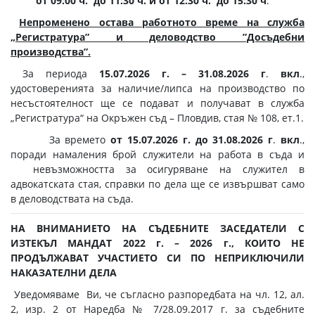
от 09:00 ч. до 11:30 ч. и
от 12:30 ч. до 15:30 ч
.
Непроменено остава работното време на служба
„Регистратура” и деловодство ”Досъдебни
производства”.
За периода
15.07.2026 г. – 31.08.2026 г
.
вкл
.,
удостоверенията за наличие/липса на производство по
несъстоятелност ще се подават и получават в служба
„Регистратура“ на Окръжен съд – Пловдив, стая № 108, ет.1.
За времето
от
15.07.2026 г. до 31.08.2026 г
.
вкл
.,
поради намаления брой служители на работа в съда и
невъзможността за осигуряване на служител в
адвокатската стая, справки по дела ще се извършват само
в деловодствата на съда.
НА ВНИМАНИЕТО НА СЪДЕБНИТЕ ЗАСЕДАТЕЛИ
С
ИЗТЕКЪЛ МАНДАТ 2022 г. – 2026 г.,
КОИТО НЕ
ПРОДЪЛЖАВАТ УЧАСТИЕТО СИ ПО НЕПРИКЛЮЧИЛИ
НАКАЗАТЕЛНИ ДЕЛА
Уведомяваме Ви, че съгласно разпоредбата на чл. 12, ал.
2, изр. 2 от Наредба № 7/28.09.2017 г. за съдебните