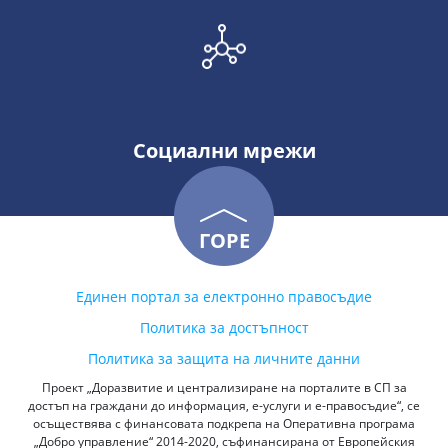
Социални мрежи
ГОРЕ
Единен портал за електронно правосъдие
Политика за достъпност
Политика за защита на личните данни
Проект „Доразвитие и централизиране на порталите в СП за
достъп на граждани до информация, е-услуги и е-правосъдие“, се
осъществява с финансовата подкрепа на Оперативна програма
„Добро управление“ 2014-2020, съфинансирана от Европейския